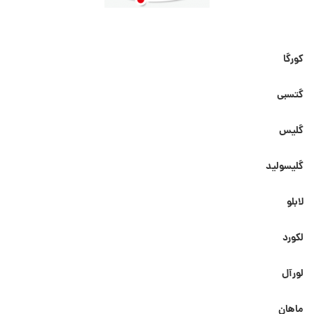
کورگا
گتسبی
گلیس
گلیسولید
لابلو
لکورد
لورآل
ماهان