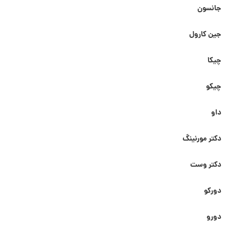
جانسون
جین کارول
چیکا
چیکو
داو
دکتر مورنینگ
دکتر وست
دورکو
دورو