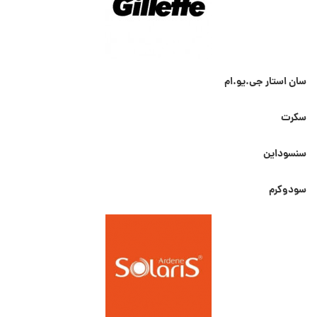
سان استار جی.یو.ام
سکرت
سنسوداین
سودوکرم