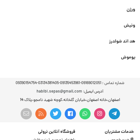
ورژن
ونیش
هد اند شولدرز
یوموش
شماره تماس :
09169012051-09135453961-03134381405-09390154754
آدرس ایمیل
: habibi.sepas@gmail.com
اصفهان،خانه اصفهان،خیابان گلخانه،کوچه شهید نامجو،پلاک 14
خدمات مشتریان
فروشگاه آنلاین نرولی
حریم خصوصی
راهنمای تصویری ثبت سفارش