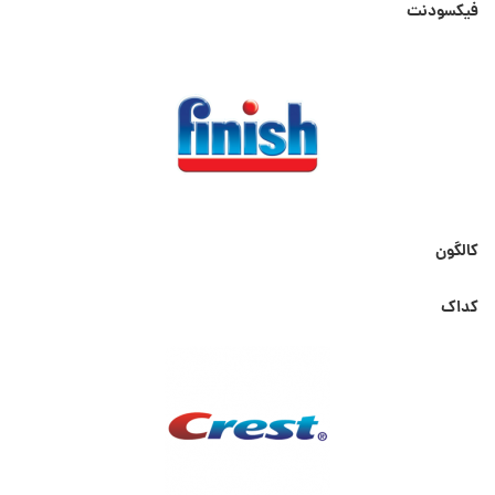
فیکسودنت
کالگون
کداک