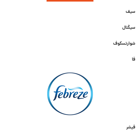
سیف
سیگنال
شوارتسکوف
فا
فیشر