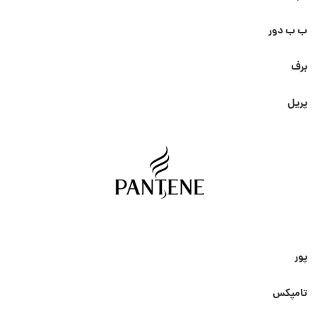
ب ب دور
برف
پریل
پور
تامپکس