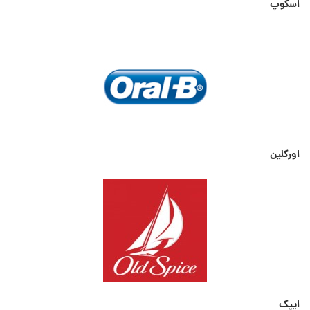
اسکوپ
اورکلین
ایپک