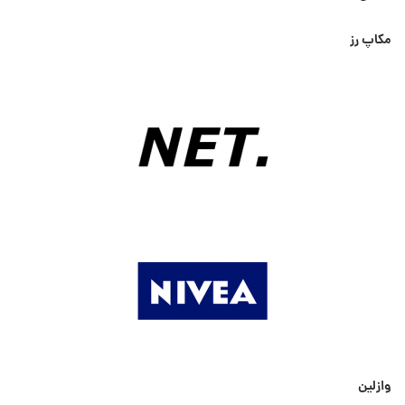
مکاپ رز
وازلین