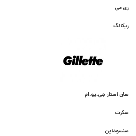
ری می
ریکانگ
سان استار جی.یو.ام
سکرت
سنسوداین