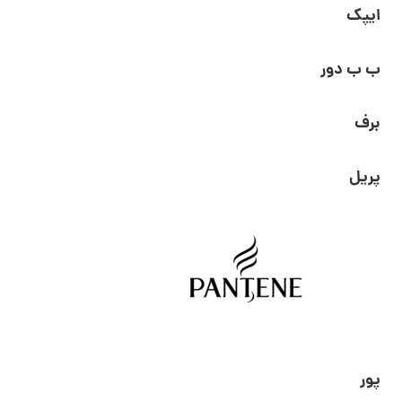
ایپک
ب ب دور
برف
پریل
پور