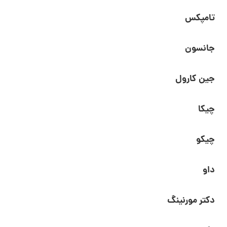
تامپکس
جانسون
جین کارول
چیکا
چیکو
داو
دکتر مورنینگ