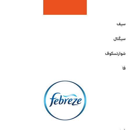
سیف
سیگنال
شوارتسکوف
فا