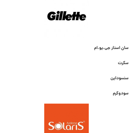
سان استار جی.یو.ام
سکرت
سنسوداین
سودوکرم