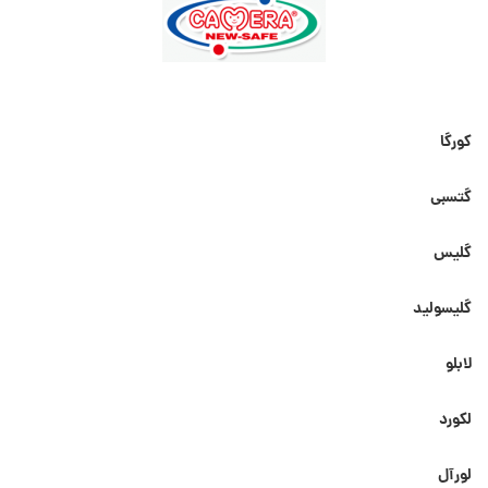
کورگا
گتسبی
گلیس
گلیسولید
لابلو
لکورد
لورآل