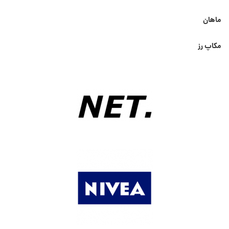
ماهان
مکاپ رز