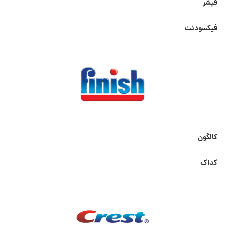
فیشر
فیکسودنت
کالگون
کداک