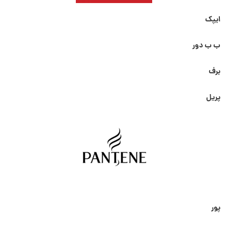
ایپک
ب ب دور
برف
پریل
پور