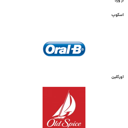
از ورد
اسکوپ
اورکلین