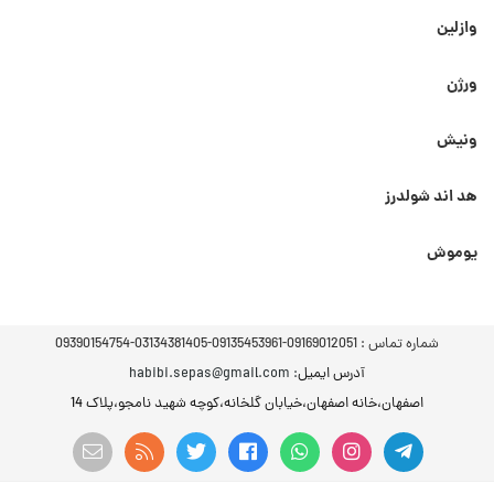
وازلین
ورژن
ونیش
هد اند شولدرز
یوموش
شماره تماس :
09169012051-09135453961-03134381405-09390154754
آدرس ایمیل
: habibi.sepas@gmail.com
اصفهان،خانه اصفهان،خیابان گلخانه،کوچه شهید نامجو،پلاک 14