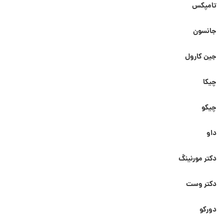
تامپکس
جانسون
جین کارول
چیکا
چیکو
داو
دکتر مورنینگ
دکتر وست
دورکو