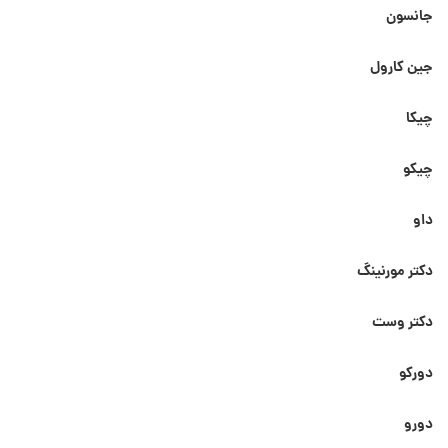
جانسون
جین کارول
چیکا
چیکو
داو
دکتر مورنینگ
دکتر وست
دورکو
دورو