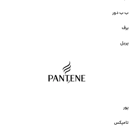
ب ب دور
برف
پریل
پور
تامپکس