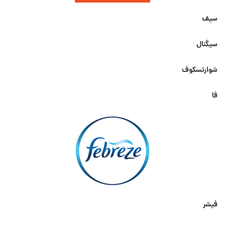
سیف
سیگنال
شوارتسکوف
فا
فیشر