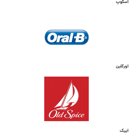
اسکوپ
اورکلین
ایپک