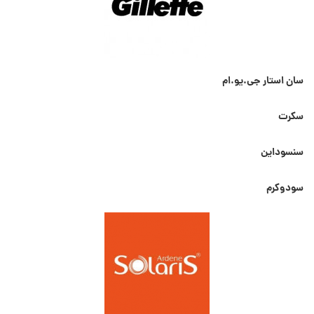
سان استار جی.یو.ام
سکرت
سنسوداین
سودوکرم