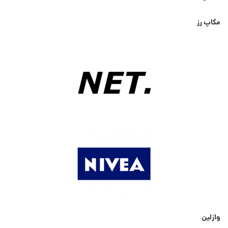
مکاپ رز
وازلین