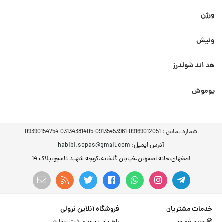
ورژن
ونیش
هد اند شولدرز
یوموش
شماره تماس :
09169012051-09135453961-03134381405-09390154754
آدرس ایمیل
: habibi.sepas@gmail.com
اصفهان،خانه اصفهان،خیابان گلخانه،کوچه شهید نامجو،پلاک 14
خدمات مشتریان
فروشگاه آنلاین نرولی
حریم خصوصی
راهنمای تصویری ثبت سفارش