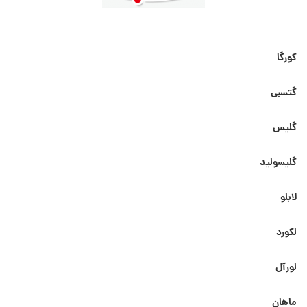
کورگا
گتسبی
گلیس
گلیسولید
لابلو
لکورد
لورآل
ماهان