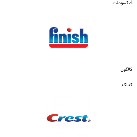
فیکسودنت
کالگون
کداک