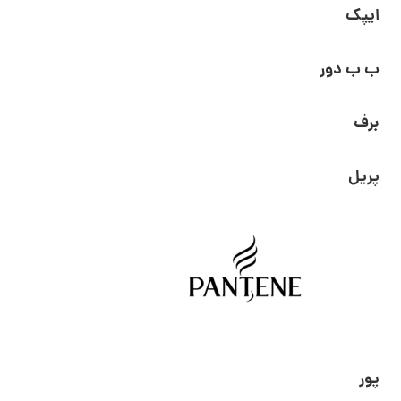
ایپک
ب ب دور
برف
پریل
پور