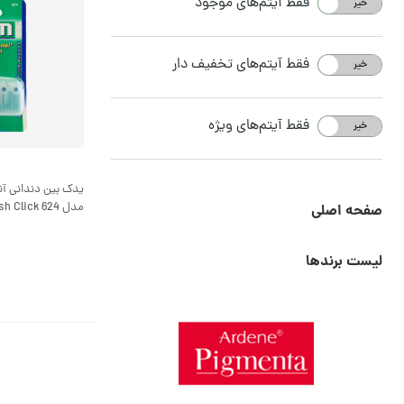
فقط آیتم‌های موجود
خیر
بله
فقط آیتم‌های تخفیف دار
خیر
بله
فقط آیتم‌های ویژه
خیر
بله
مدل Proxabrush Click 624
صفحه اصلی
لیست برندها