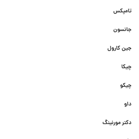
تامپکس
جانسون
جین کارول
چیکا
چیکو
داو
دکتر مورنینگ