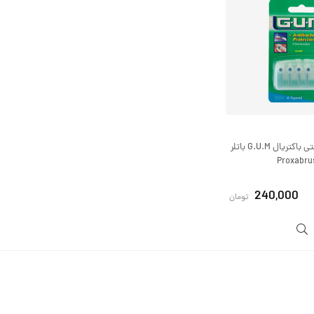
یدک بین دندانی آنتی باکتریال G.U.M باتلر
240,000
تومان