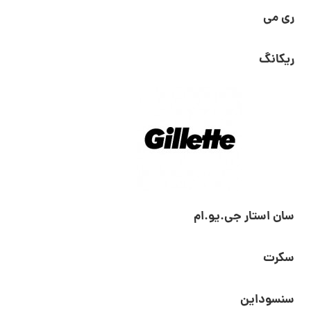
ری می
ریکانگ
سان استار جی.یو.ام
سکرت
سنسوداین