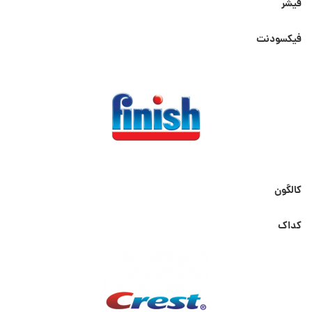
فیشر
فیکسودنت
کالگون
کداک