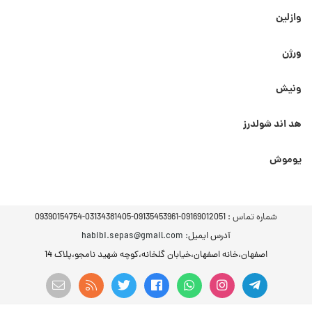
وازلین
ورژن
ونیش
هد اند شولدرز
یوموش
شماره تماس :
09169012051-09135453961-03134381405-09390154754
آدرس ایمیل
: habibi.sepas@gmail.com
اصفهان،خانه اصفهان،خیابان گلخانه،کوچه شهید نامجو،پلاک 14