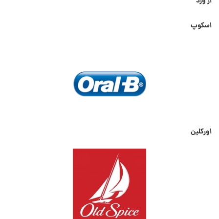
از ورد
اسکوپ
اورکلین