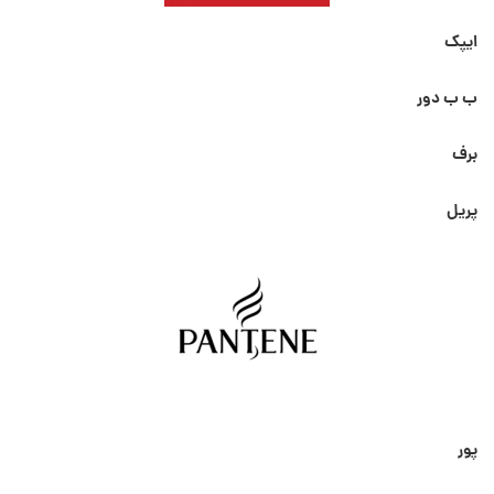
ایپک
ب ب دور
برف
پریل
پور