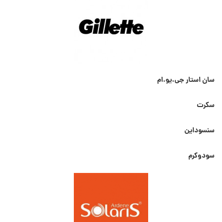
سان استار جی.یو.ام
سکرت
سنسوداین
سودوکرم