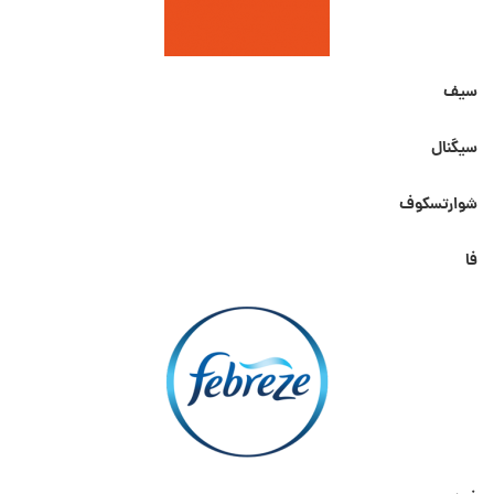
سیف
سیگنال
شوارتسکوف
فا