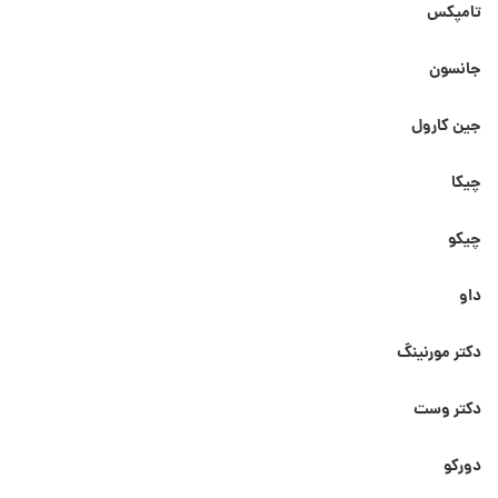
تامپکس
جانسون
جین کارول
چیکا
چیکو
داو
دکتر مورنینگ
دکتر وست
دورکو