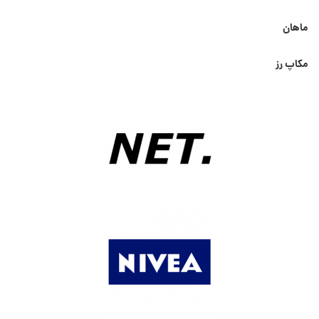
ماهان
مکاپ رز