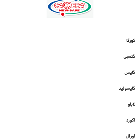
کورگا
گتسبی
گلیس
گلیسولید
لابلو
لکورد
لورآل