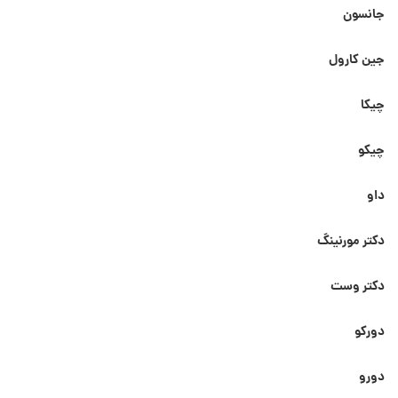
جانسون
جین کارول
چیکا
چیکو
داو
دکتر مورنینگ
دکتر وست
دورکو
دورو