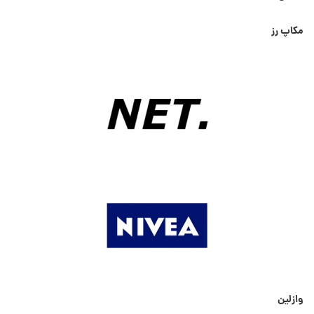
مکاپ رز
وازلین