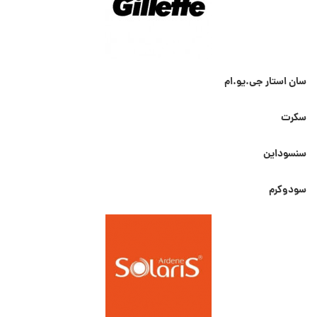
سان استار جی.یو.ام
سکرت
سنسوداین
سودوکرم