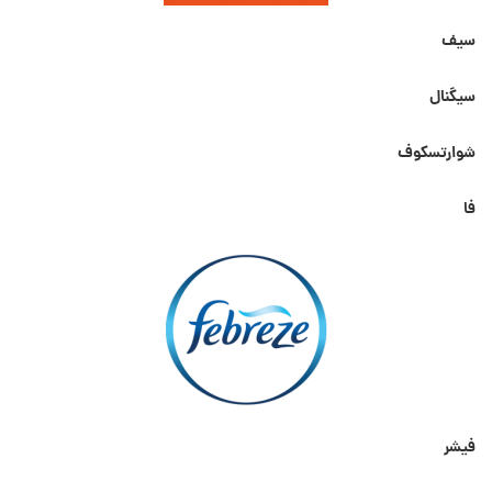
سیف
سیگنال
شوارتسکوف
فا
فیشر