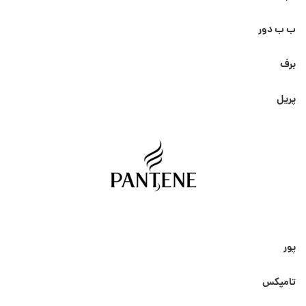
ب ب دور
برف
پریل
پور
تامپکس