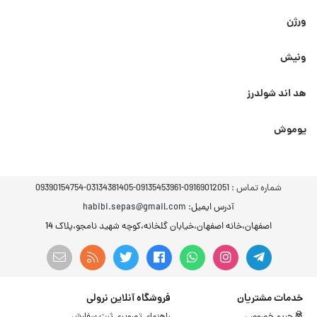
ورژن
ونیش
هد اند شولدرز
یوموش
شماره تماس :
09169012051-09135453961-03134381405-09390154754
آدرس ایمیل
: habibi.sepas@gmail.com
اصفهان،خانه اصفهان،خیابان گلخانه،کوچه شهید نامجو،پلاک 14
خدمات مشتریان
فروشگاه آنلاین نرولی
حریم خصوصی
راهنمای تصویری ثبت سفارش