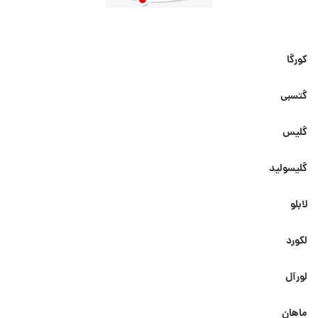
کورگا
گتسبی
گلیس
گلیسولید
لابلو
لکورد
لورآل
ماهان