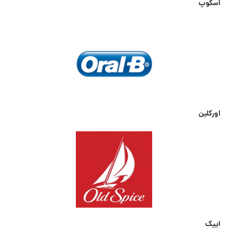
اسکوپ
اورکلین
ایپک