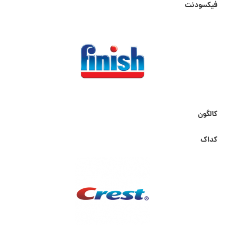
فیکسودنت
کالگون
کداک