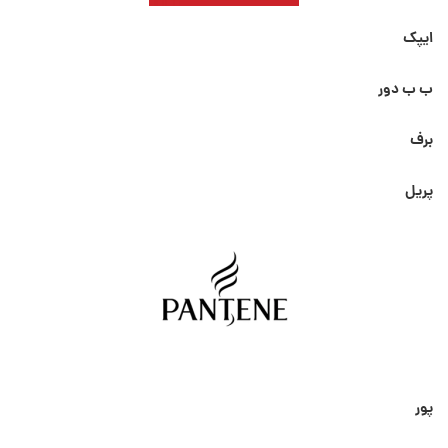
ایپک
ب ب دور
برف
پریل
پور