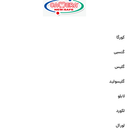
کورگا
گتسبی
گلیس
گلیسولید
لابلو
لکورد
لورآل