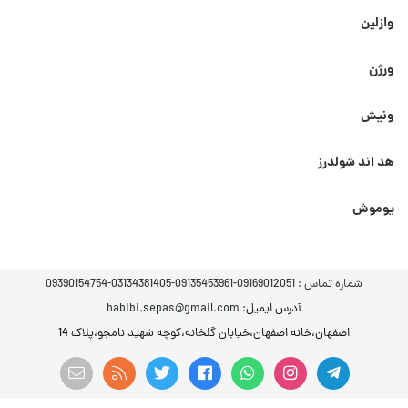
وازلین
ورژن
ونیش
هد اند شولدرز
یوموش
شماره تماس :
09169012051-09135453961-03134381405-09390154754
آدرس ایمیل
: habibi.sepas@gmail.com
اصفهان،خانه اصفهان،خیابان گلخانه،کوچه شهید نامجو،پلاک 14