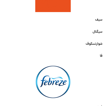
سیف
سیگنال
شوارتسکوف
فا