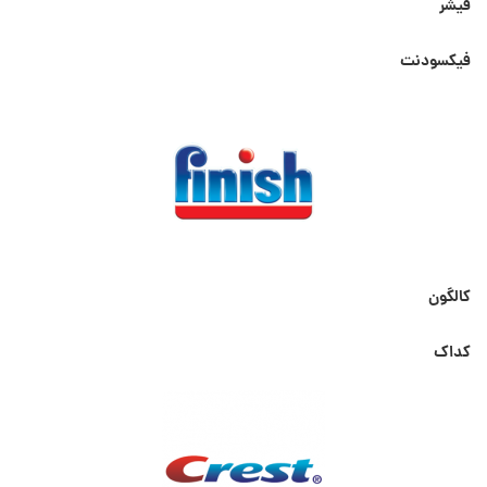
فیشر
فیکسودنت
کالگون
کداک