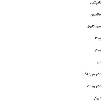
تامپکس
جانسون
جین کارول
چیکا
چیکو
داو
دکتر مورنینگ
دکتر وست
دورکو