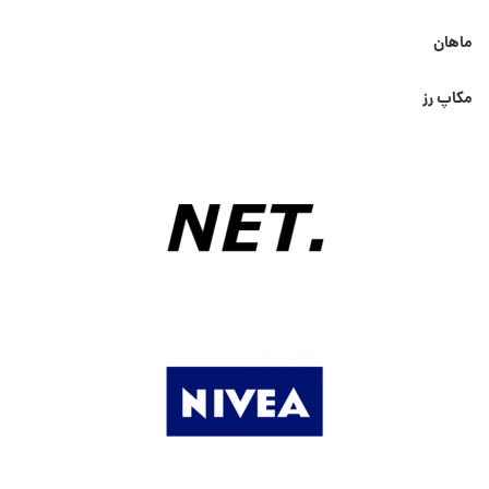
ماهان
مکاپ رز