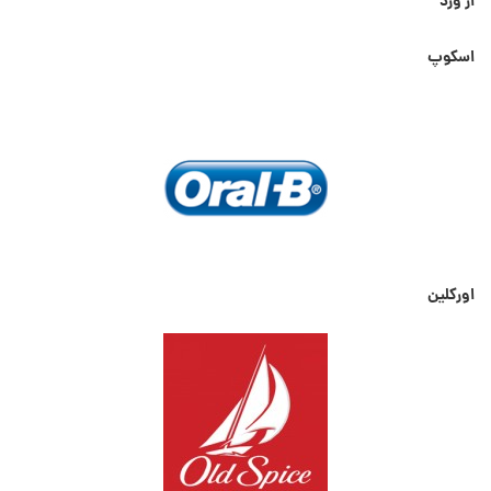
از ورد
اسکوپ
اورکلین