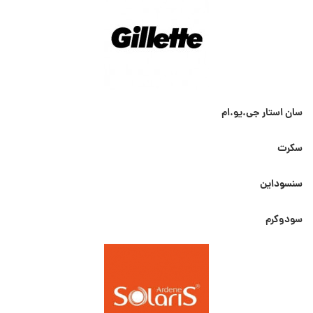
سان استار جی.یو.ام
سکرت
سنسوداین
سودوکرم