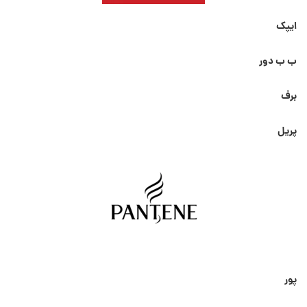
ایپک
ب ب دور
برف
پریل
پور