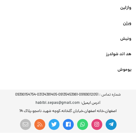
وازلین
ورژن
ونیش
هد اند شولدرز
یوموش
شماره تماس :
09169012051-09135453961-03134381405-09390154754
آدرس ایمیل
: habibi.sepas@gmail.com
اصفهان،خانه اصفهان،خیابان گلخانه،کوچه شهید نامجو،پلاک 14