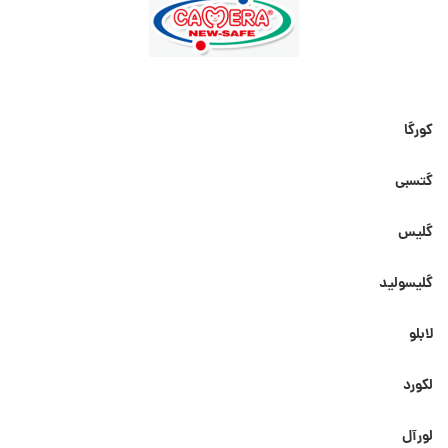
کورگا
گتسبی
گلیس
گلیسولید
لابلو
لکورد
لورآل