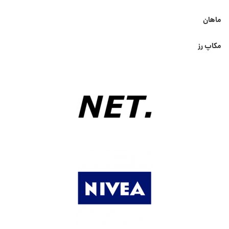
ماهان
مکاپ رز