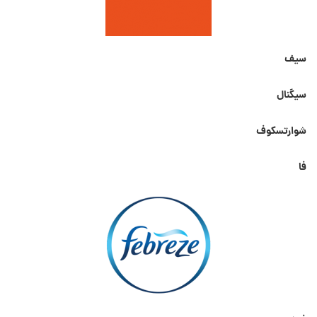
سیف
سیگنال
شوارتسکوف
فا