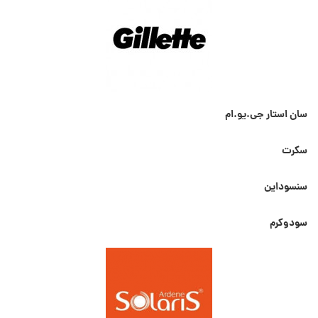
سان استار جی.یو.ام
سکرت
سنسوداین
سودوکرم