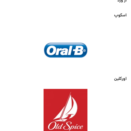
از ورد
اسکوپ
اورکلین