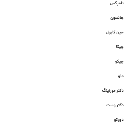
تامپکس
جانسون
جین کارول
چیکا
چیکو
داو
دکتر مورنینگ
دکتر وست
دورکو