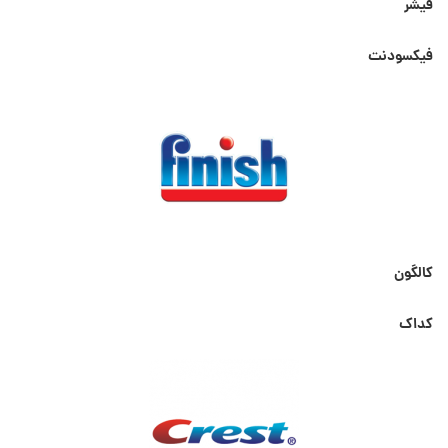
فیشر
فیکسودنت
کالگون
کداک