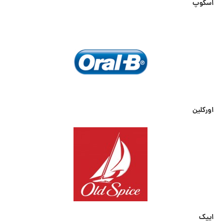
اسکوپ
اورکلین
ایپک