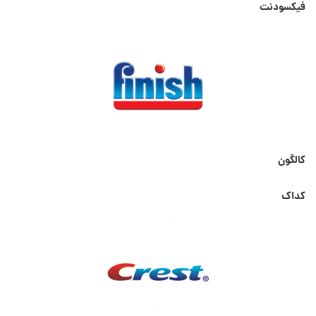
فیکسودنت
کالگون
کداک