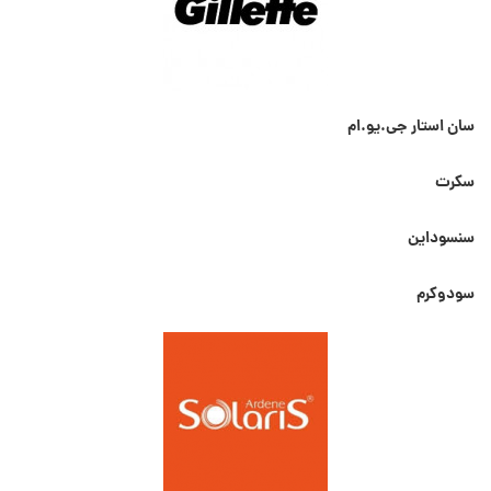
سان استار جی.یو.ام
سکرت
سنسوداین
سودوکرم