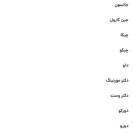
جانسون
جین کارول
چیکا
چیکو
داو
دکتر مورنینگ
دکتر وست
دورکو
دورو