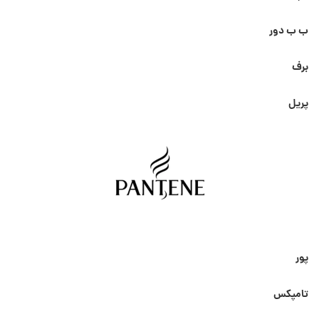
ب ب دور
برف
پریل
پور
تامپکس