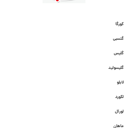
کورگا
گتسبی
گلیس
گلیسولید
لابلو
لکورد
لورآل
ماهان