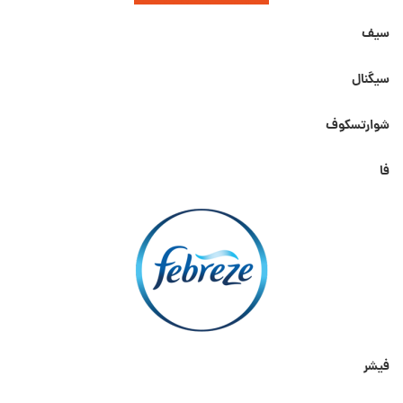
سیف
سیگنال
شوارتسکوف
فا
فیشر