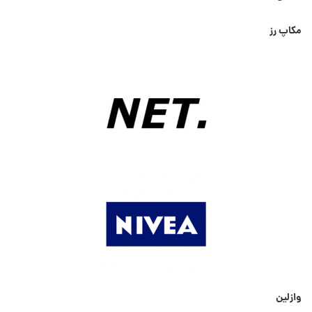
مکاپ رز
وازلین