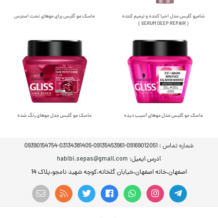
شامپو گلیس مدل احیا کننده و ترمیم کننده
ماسک مو گلیس برای موهای تحت استرس
( SERUM DEEP REPAIR )
ماسک مو گلیس مدل موهای آسیب دیده
ماسک مو گلیس مدل موهای رنگ شده
شماره تماس :
09169012051-09135453961-03134381405-09390154754
آدرس ایمیل
: habibi.sepas@gmail.com
اصفهان،خانه اصفهان،خیابان گلخانه،کوچه شهید نامجو،پلاک 14