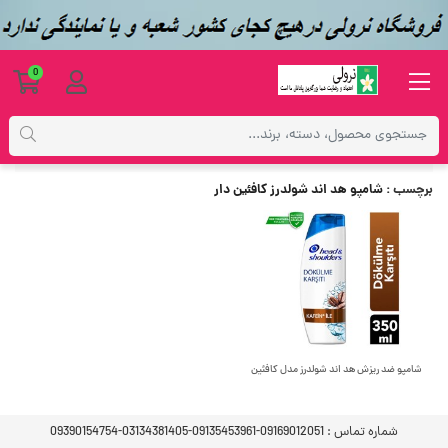
0
برچسب
شامپو هد اند شولدرز کافئین دار
برچسب
: شامپو هد اند شولدرز کافئین دار
شامپو ضد ریزش هد اند شولدرز مدل کافئین
شماره تماس :
09169012051-09135453961-03134381405-09390154754