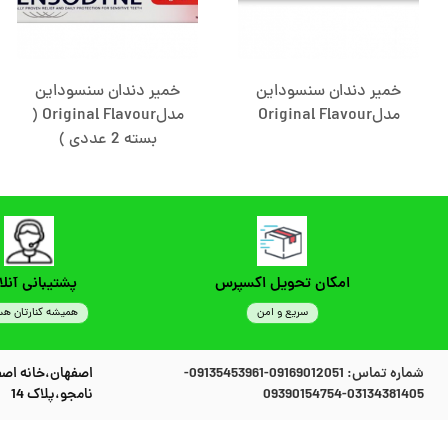
خمیر دندان سنسوداین
خمیر دندان سنسوداین
مدلOriginal Flavour
مدلOriginal Flavour (
بسته 2 عددی )
امکان تحویل اکسپرس
پشتیبانی آنلا
سریع و امن
همیشه کنارتان هس
شماره تماس:
09169012051-09135453961-
اصفهان،خانه اصف
03134381405-09390154754
نامجو،پلاک 14