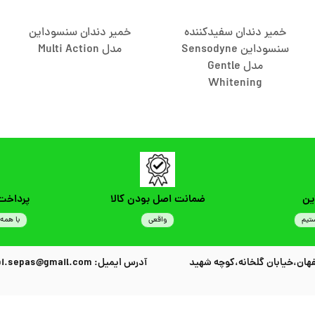
خمیر دندان سفیدکننده
خمیر دندان سنسوداین
سنسوداین Sensodyne
مدل Multi Action
مدل Gentle
Whitening
ین
ضمانت اصل بودن کالا
پرداخت
تیم
واقعی
با همه 
هان،خیابان گلخانه،کوچه شهید
آدرس ایمیل: habibi.sepas@gmail.com