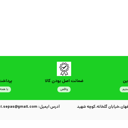
ین
ضمانت اصل بودن کالا
پرداخت
تیم
واقعی
با همه 
هان،خیابان گلخانه،کوچه شهید
آدرس ایمیل: habibi.sepas@gmail.com