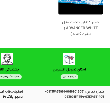
خمیر دندان کلگیت مدل
ADVANCED WHITE (
سفید کننده )
امکان تحویل اکسپرس
پشتیبانی آنلا
سریع و امن
همیشه کنارتان هس
شماره تماس:
09169012051-09135453961-
اصفهان،خانه اصف
03134381405-09390154754
نامجو،پلاک 14