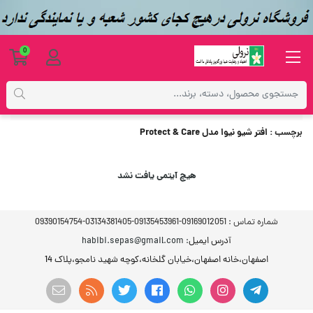
0
برچسب
افتر شیو نیوا مدل Protect & Care
برچسب
: افتر شیو نیوا مدل Protect & Care
هیچ آیتمی یافت نشد
شماره تماس :
09169012051-09135453961-03134381405-09390154754
آدرس ایمیل
: habibi.sepas@gmail.com
اصفهان،خانه اصفهان،خیابان گلخانه،کوچه شهید نامجو،پلاک 14