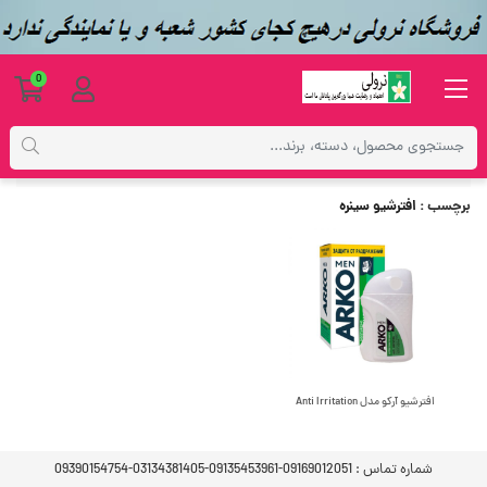
0
برچسب
افترشیو سینره
برچسب
: افترشیو سینره
افترشیو آرکو مدل Anti Irritation
شماره تماس :
09169012051-09135453961-03134381405-09390154754