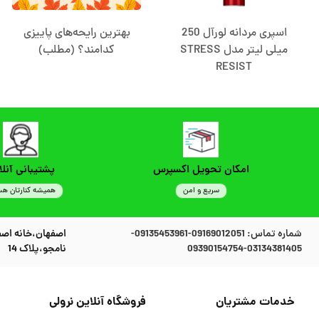
اسپری مردانه لورآل 250
بهترین رایحه‌های پاییزی
میلی لیتر مدل STRESS
کدامند؟ (مطلب)
RESIST
امکان تحویل اکسپرس
پشتیبانی آنلا
سریع و امن
همیشه کنارتان هس
شماره تماس:
09169012051-09135453961-
اصفهان،خانه اصف
03134381405-09390154754
نامجو،پلاک 14
خدمات مشتریان
فروشگاه آنلاین نرولی