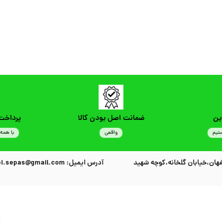
ین
ضمانت اصل بودن کالا
پرداخت
تیم
واقعی
با همه 
هان،خیابان گلخانه،کوچه شهید
آدرس ایمیل: habibi.sepas@gmail.com