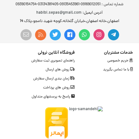
شماره تماس :
09169012051-09135453961-03134381405-09390154754
آدرس ایمیل
: habibi.sepas@gmail.com
اصفهان،خانه اصفهان،خیابان گلخانه،کوچه شهید نامجو،پلاک 14
خدمات مشتریان
فروشگاه آنلاین نرولی
حریم خصوصی
راهنمای تصویری ثبت سفارش
با ما تماس بگیرید
روش های ارسال
زمان بندی ارسال سفارش
روش های پرداخت
پاسخ به پرسشهای متداول