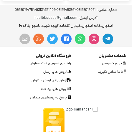
شماره تماس :
09169012051-09135453961-03134381405-09390154754
آدرس ایمیل
: habibi.sepas@gmail.com
اصفهان،خانه اصفهان،خیابان گلخانه،کوچه شهید نامجو،پلاک 14
خدمات مشتریان
فروشگاه آنلاین نرولی
حریم خصوصی
راهنمای تصویری ثبت سفارش
با ما تماس بگیرید
روش های ارسال
زمان بندی ارسال سفارش
روش های پرداخت
پاسخ به پرسشهای متداول