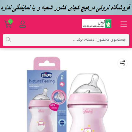
0
محصولات
مراقبت از مادر و کودک
شیشه شیر چیکو مدل نچرال فیلینگ گنجایش 250 میلی لیتر co