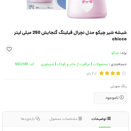
شیشه شیر چیکو مدل نچرال فیلینگ گنجایش 250 میلی لیتر
chicco
برند:
چیکو
دسته‌بندی :
محصولات
|
مراقبت از مادر و کودک
|
شیرخوری
کد:
5602486
از
2
رای
رنگ صورتی
ناموجود
توضیحات
مشخصات محصول
بازخوردها