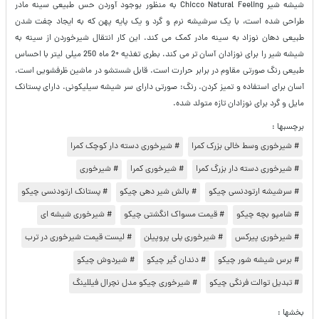
شیشه شیر Chicco Natural Feeling به منظور بوجود آوردن حس طبیعی سینه مادر
طراحی شده است، با یک سرشیشه نرم و گرد و یک پایه پهن که به ایجاد چفت شدن
طبیعی دهان نوزاد به سینه مادر کمک می کند. این کار انتقال شیرخوردن از سینه به
شیشه شیر را برای نوزادان آسان تر می کند. بطری تغذیه +2 ماه 250 میلی لیتر با احساس
طبیعی رنگ صورتی مقاوم در برابر حرارت است. قابل شستشو در ماشین ظرفشویی است.
آسان برای استفاده و تمیز کردن. رنگ: صورتی دارای سر شیشه سیلیکونی. دارای پستانک
مایل و گرد برای نوزادان تازه متولد شده.
برچسبها :
# شیرخوری وسط خالی بزرک کمرا
# شیرخوری دسته دار کوچک کمرا
# شیرخوری دسته دار بزرگ کمرا
# شیرخوری کمرا
# شیرخوری
# سرشیشه ارتودنسی چیکو
# بالش شیر دهی چیکو
# پستانک ارتودنسی چیکو
# شامپو بچه چیکو
# قیمت مسواک انگشتی چیکو
# شیرخوری شیشه ای
# شیرخوری پیرکس
# شیرخوری پلی پروپیلن
# لیست قیمت شیرخوری در ترب
# برس شیشه شور چیکو
# دندان گیر چیکو
# شیردوش چیکو
# تبدیل توالت فرنگی چیکو
# شیرخوری چیکو مدل نچرال فیللینگ
بخشها :