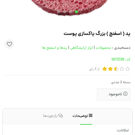
پد ( اسفنج ) بزرگ پاکسازی پوست
دسته‌بندی :
محصولات
|
ابزار آرایشگاهی
|
پدها و اسفنج ها
کد:
5673338
از
3
رای
بسته 2 عددی
ناموجود
توضیحات
بازخوردها
امکانات: