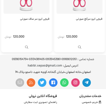
قیچی ابرو سرکج صورتی
قیچی ابرو سر صاف صورتی
120,000
120,000
تومان
تومان
شماره تماس :
09169012051-09135453961-03134381405-09390154754
آدرس ایمیل
: habibi.sepas@gmail.com
اصفهان،خانه اصفهان،خیابان گلخانه،کوچه شهید نامجو،پلاک 14
خدمات مشتریان
فروشگاه آنلاین نرولی
حریم خصوصی
راهنمای تصویری ثبت سفارش