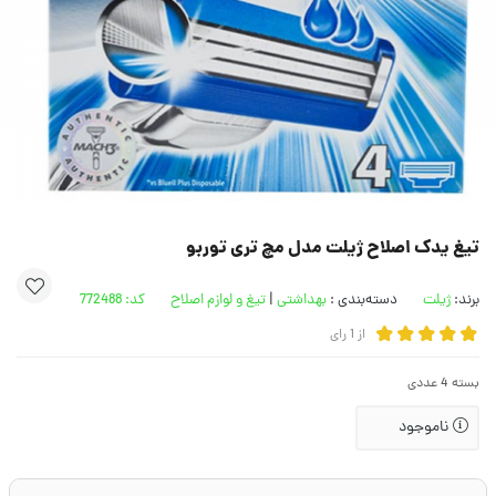
تیغ یدک اصلاح ژیلت مدل مچ تری توربو
برند:
ژیلت
دسته‌بندی :
بهداشتی
|
تیغ و لوازم اصلاح
کد:
772488
از
1
رای
بسته 4 عددی
ناموجود