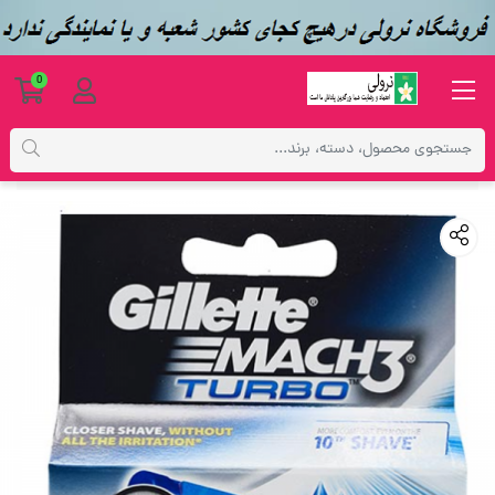
0
محصولات
بهداشتی
تیغ یدک اصلاح ژیلت مدل مچ تری توربو