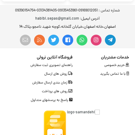
شماره تماس :
09169012051-09135453961-03134381405-09390154754
آدرس ایمیل
: habibi.sepas@gmail.com
اصفهان،خانه اصفهان،خیابان گلخانه،کوچه شهید نامجو،پلاک 14
خدمات مشتریان
فروشگاه آنلاین نرولی
حریم خصوصی
راهنمای تصویری ثبت سفارش
با ما تماس بگیرید
روش های ارسال
زمان بندی ارسال سفارش
روش های پرداخت
پاسخ به پرسشهای متداول