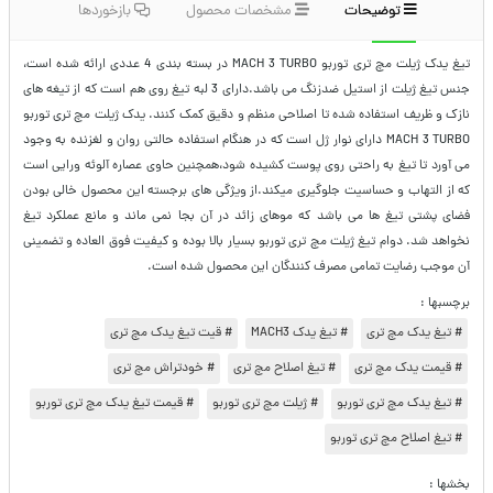
توضیحات
مشخصات محصول
بازخوردها
تیغ یدک ژیلت مچ تری توربو MACH 3 TURBO در بسته بندی 4 عددی ارائه شده است،
جنس تیغ ژیلت از استیل ضدزنگ می باشد.دارای 3 لبه تیغ روی هم است که از تیغه های
نازک و ظریف استفاده شده تا اصلاحی منظم و دقیق کمک کنند. یدک ژیلت مچ تری توربو
MACH 3 TURBO دارای نوار ژل است که در هنگام استفاده حالتی روان و لغزنده به وجود
می آورد تا تیغ به راحتی روی پوست کشیده شود،همچنین حاوی عصاره آلوئه ورایی است
که از التهاب و حساسیت جلوگیری میکند.از ویژگی های برجسته این محصول خالی بودن
فضای پشتی تیغ ها می باشد که موهای زائد در آن بجا نمی ماند و مانع عملکرد تیغ
نخواهد شد. دوام تیغ ژیلت مچ تری توربو بسیار بالا بوده و کیفیت فوق العاده و تضمینی
آن موجب رضایت تمامی مصرف کنندگان این محصول شده است.
برچسبها :
# تیغ یدک مچ تری
# تیغ یدک MACH3
# قیت تیغ یدک مچ تری
# قیمت یدک مچ تری
# تیغ اصلاح مچ تری
# خودتراش مچ تری
# تیغ یدک مچ تری توربو
# ژیلت مچ تری توربو
# قیمت تیغ یدک مچ تری توربو
# تیغ اصلاح مچ تری توربو
بخشها :