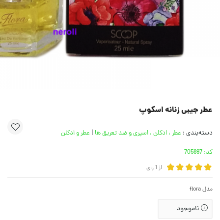
عطر جیبی زنانه اسکوپ
دسته‌بندی :
عطر ، ادکلن ، اسپری و ضد تعریق ها
|
عطر و ادکلن
کد:
705897
از
1
رای
مدل flora
ناموجود