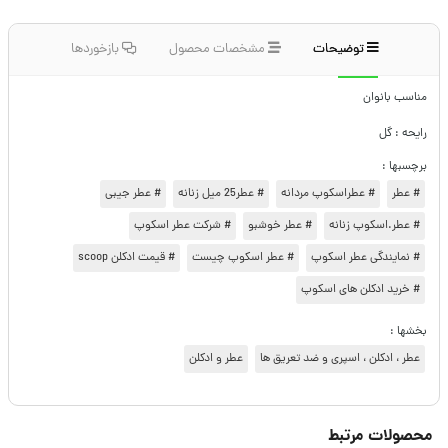
توضیحات
مشخصات محصول
بازخوردها
مناسب بانوان
رایحه : گل
برچسبها :
# عطر
# عطراسکوپ مردانه
# عطر25 میل زنانه
# عطر جیبی
# عطر.اسکوپ زنانه
# عطر خوشبو
# شرکت عطر اسکوپ
# نمایندگی عطر اسکوپ
# عطر اسکوپ چیست
# قیمت ادکلن scoop
# خرید ادکلن های اسکوپ
بخشها :
عطر ، ادکلن ، اسپری و ضد تعریق ها
عطر و ادکلن
محصولات مرتبط