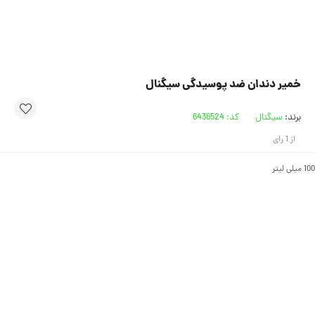
خمیر دندان ضد پوسیدگی سیگنال
برند:
سیگنال
کد:
6436524
از
1
رای